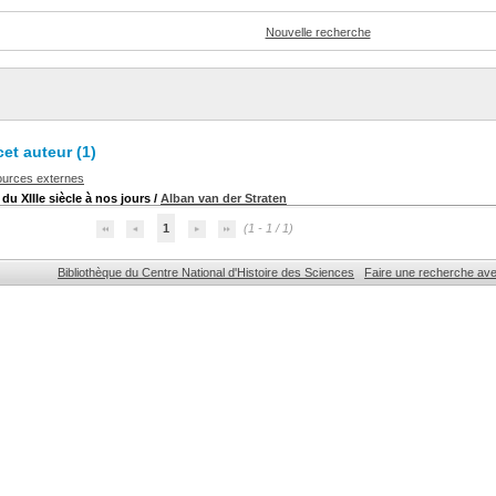
Nouvelle recherche
et auteur (
1
)
ources externes
du XIIIe siècle à nos jours
/
Alban van der Straten
1
(1 - 1 / 1)
Bibliothèque du Centre National d'Histoire des Sciences
Faire une recherche av