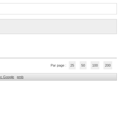
Par page :
25
50
100
200
ec Google
pmb