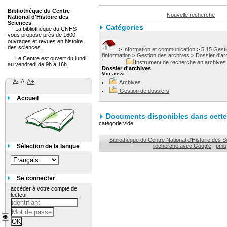
Bibliothèque du Centre
Nouvelle recherche
National d'Histoire des
Sciences
Catégories
La bibliothèque du CNHS
vous propose près de 1600
ouvrages et revues en histoire
des sciences.
>
Information et communication
>
5.15 Gest
l'information
>
Gestion des archives
>
Dossier d'ar
Le Centre est ouvert du lundi
Instrument de recherche en archives
au vendredi de 9h à 16h.
Dossier d'archives
Voir aussi
A-
A
A+
Archives
Gestion de dossiers
Accueil
Documents disponibles dans cette 
catégorie vide
Bibliothèque du Centre National d'Histoire des 
Sélection de la langue
recherche avec Google
pmb
Se connecter
accéder à votre compte de
lecteur