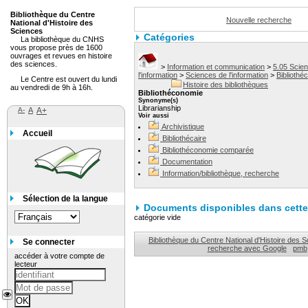
Bibliothèque du Centre
Nouvelle recherche
National d'Histoire des
Sciences
Catégories
La bibliothèque du CNHS
vous propose près de 1600
ouvrages et revues en histoire
des sciences.
>
Information et communication
>
5.05 Scie
l'information
>
Sciences de l'information
>
Bibliothé
Le Centre est ouvert du lundi
Histoire des bibliothèques
au vendredi de 9h à 16h.
Bibliothéconomie
Synonyme(s)
Librarianship
A-
A
A+
Voir aussi
Archivistique
Accueil
Bibliothécaire
Bibliothéconomie comparée
Documentation
Information/bibliothèque, recherche
Sélection de la langue
Documents disponibles dans cette 
catégorie vide
Bibliothèque du Centre National d'Histoire des 
Se connecter
recherche avec Google
pmb
accéder à votre compte de
lecteur