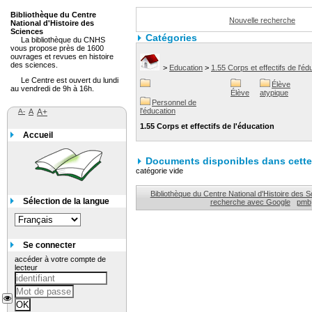
Bibliothèque du Centre
Nouvelle recherche
National d'Histoire des
Sciences
Catégories
La bibliothèque du CNHS
vous propose près de 1600
ouvrages et revues en histoire
des sciences.
>
Education
>
1.55 Corps et effectifs de l'éd
Le Centre est ouvert du lundi
Élève
au vendredi de 9h à 16h.
Élève
atypique
Personnel de
l'éducation
A-
A
A+
1.55 Corps et effectifs de l'éducation
Accueil
Documents disponibles dans cette 
catégorie vide
Bibliothèque du Centre National d'Histoire des 
Sélection de la langue
recherche avec Google
pmb
Se connecter
accéder à votre compte de
lecteur