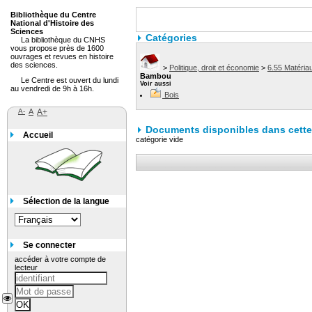
Bibliothèque du Centre
National d'Histoire des
Sciences
Catégories
La bibliothèque du CNHS
vous propose près de 1600
ouvrages et revues en histoire
des sciences.
>
Politique, droit et économie
>
6.55 Matériau
Bambou
Le Centre est ouvert du lundi
Voir aussi
au vendredi de 9h à 16h.
Bois
A-
A
A+
Documents disponibles dans cette 
Accueil
catégorie vide
Sélection de la langue
Se connecter
accéder à votre compte de
lecteur