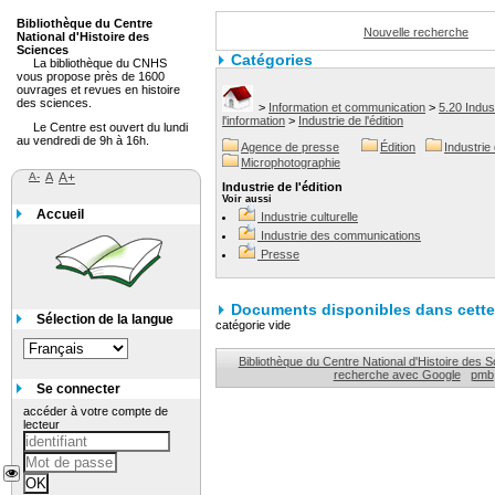
Bibliothèque du Centre
Nouvelle recherche
National d'Histoire des
Sciences
Catégories
La bibliothèque du CNHS
vous propose près de 1600
ouvrages et revues en histoire
des sciences.
>
Information et communication
>
5.20 Indus
l'information
>
Industrie de l'édition
Le Centre est ouvert du lundi
au vendredi de 9h à 16h.
Agence de presse
Édition
Industrie 
Microphotographie
A-
A
A+
Industrie de l'édition
Voir aussi
Accueil
Industrie culturelle
Industrie des communications
Presse
Documents disponibles dans cette 
Sélection de la langue
catégorie vide
Bibliothèque du Centre National d'Histoire des 
recherche avec Google
pmb
Se connecter
accéder à votre compte de
lecteur