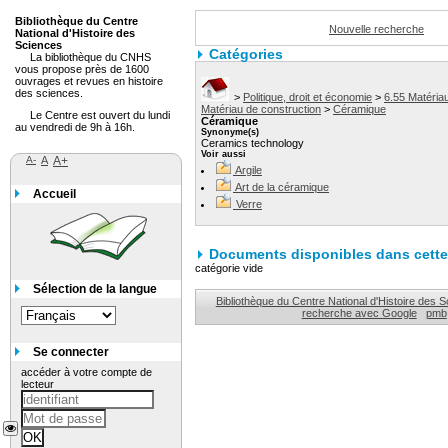
Bibliothèque du Centre
Nouvelle recherche
National d'Histoire des
Sciences
Catégories
La bibliothèque du CNHS
vous propose près de 1600
ouvrages et revues en histoire
des sciences.
>
Politique, droit et économie
>
6.55 Matériau
Matériau de construction
>
Céramique
Le Centre est ouvert du lundi
Céramique
au vendredi de 9h à 16h.
Synonyme(s)
Ceramics technology
Voir aussi
A-
A
A+
Argile
Art de la céramique
Accueil
Verre
Documents disponibles dans cette 
catégorie vide
Sélection de la langue
Bibliothèque du Centre National d'Histoire des 
recherche avec Google
pmb
Se connecter
accéder à votre compte de
lecteur