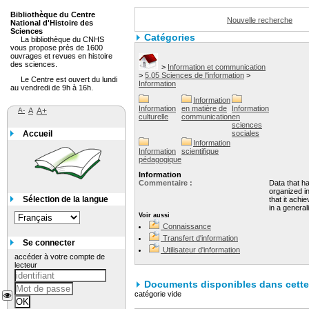
Bibliothèque du Centre
Nouvelle recherche
National d'Histoire des
Sciences
Catégories
La bibliothèque du CNHS
vous propose près de 1600
ouvrages et revues en histoire
des sciences.
>
Information et communication
>
5.05 Sciences de l'information
>
Le Centre est ouvert du lundi
Information
au vendredi de 9h à 16h.
Information
Information
en matière de
Information
A-
A
A+
culturelle
communication
en
sciences
Accueil
sociales
Information
Information
scientifique
pédagogique
Information
Commentaire :
Data that h
organized i
Sélection de la langue
that it achi
in a general
Voir aussi
Connaissance
Transfert d'information
Se connecter
Utilisateur d'information
accéder à votre compte de
lecteur
Documents disponibles dans cette 
catégorie vide