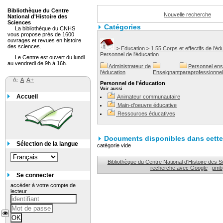
Bibliothèque du Centre
Nouvelle recherche
National d'Histoire des
Sciences
Catégories
La bibliothèque du CNHS
vous propose près de 1600
ouvrages et revues en histoire
des sciences.
>
Education
>
1.55 Corps et effectifs de l'éd
Personnel de l'éducation
Le Centre est ouvert du lundi
au vendredi de 9h à 16h.
Administrateur de
Personnel ens
l'éducation
Enseignant
paraprofessionnel
A-
A
A+
Personnel de l'éducation
Voir aussi
Accueil
Animateur communautaire
Main-d'oeuvre éducative
Ressources éducatives
Documents disponibles dans cette 
Sélection de la langue
catégorie vide
Bibliothèque du Centre National d'Histoire des 
recherche avec Google
pmb
Se connecter
accéder à votre compte de
lecteur