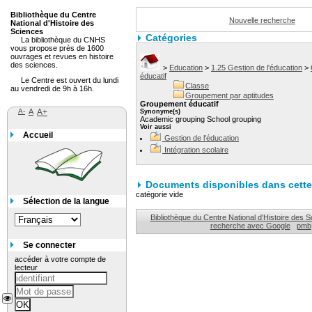
Bibliothèque du Centre
Nouvelle recherche
National d'Histoire des
Sciences
Catégories
La bibliothèque du CNHS
vous propose près de 1600
ouvrages et revues en histoire
des sciences.
>
Education
>
1.25 Gestion de l'éducation
>
éducatif
Le Centre est ouvert du lundi
Classe
au vendredi de 9h à 16h.
Groupement par aptitudes
Groupement éducatif
A-
A
A+
Synonyme(s)
Academic grouping School grouping
Voir aussi
Accueil
Gestion de l'éducation
Intégration scolaire
Documents disponibles dans cette 
catégorie vide
Sélection de la langue
Bibliothèque du Centre National d'Histoire des 
recherche avec Google
pmb
Se connecter
accéder à votre compte de
lecteur