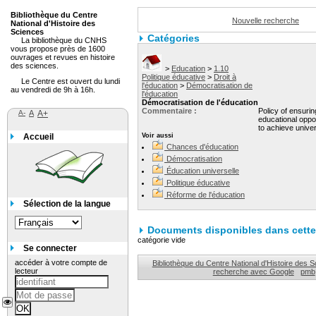
Bibliothèque du Centre
Nouvelle recherche
National d'Histoire des
Sciences
Catégories
La bibliothèque du CNHS
vous propose près de 1600
ouvrages et revues en histoire
des sciences.
>
Education
>
1.10
Politique éducative
>
Droit à
Le Centre est ouvert du lundi
l'éducation
>
Démocratisation de
au vendredi de 9h à 16h.
l'éducation
Démocratisation de l'éducation
Commentaire :
Policy of ensurin
A-
A
A+
educational oppor
to achieve unive
Accueil
Voir aussi
Chances d'éducation
Démocratisation
Éducation universelle
Politique éducative
Réforme de l'éducation
Sélection de la langue
Documents disponibles dans cette 
catégorie vide
Se connecter
accéder à votre compte de
Bibliothèque du Centre National d'Histoire des 
lecteur
recherche avec Google
pmb