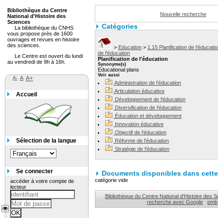
Bibliothèque du Centre
Nouvelle recherche
National d'Histoire des
Sciences
Catégories
La bibliothèque du CNHS
vous propose près de 1600
ouvrages et revues en histoire
des sciences.
>
Education
>
1.15 Planification de l'éducati
de l'éducation
Le Centre est ouvert du lundi
Planification de l'éducation
au vendredi de 9h à 16h.
Synonyme(s)
Educational plans
Voir aussi
A-
A
A+
Administration de l'éducation
Articulation éducative
Accueil
Développement de l'éducation
Diversification de l'éducation
Éducation et développement
Innovation éducative
Objectif de l'éducation
Sélection de la langue
Réforme de l'éducation
Stratégie de l'éducation
Se connecter
Documents disponibles dans cette 
catégorie vide
accéder à votre compte de
lecteur
Bibliothèque du Centre National d'Histoire des 
recherche avec Google
pmb