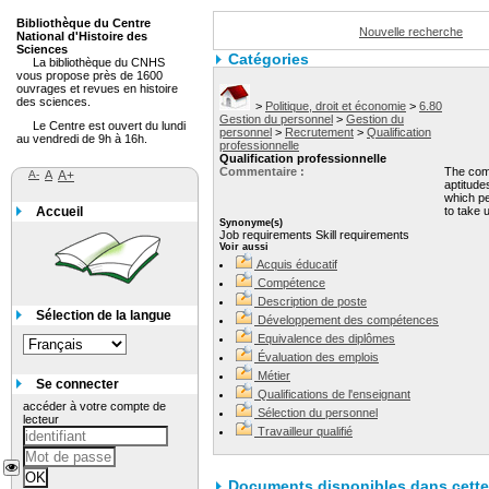
Bibliothèque du Centre
Nouvelle recherche
National d'Histoire des
Sciences
Catégories
La bibliothèque du CNHS
vous propose près de 1600
ouvrages et revues en histoire
des sciences.
>
Politique, droit et économie
>
6.80
Gestion du personnel
>
Gestion du
Le Centre est ouvert du lundi
personnel
>
Recrutement
>
Qualification
au vendredi de 9h à 16h.
professionnelle
Qualification professionnelle
Commentaire :
The com
A-
A
A+
aptitude
which p
Accueil
to take u
Synonyme(s)
Job requirements Skill requirements
Voir aussi
Acquis éducatif
Compétence
Description de poste
Sélection de la langue
Développement des compétences
Equivalence des diplômes
Évaluation des emplois
Métier
Se connecter
Qualifications de l'enseignant
accéder à votre compte de
Sélection du personnel
lecteur
Travailleur qualifié
Documents disponibles dans cette 