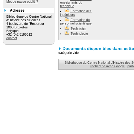
Mot de passe oublié ?
enseignants du
technique
Adresse
Formation des
ingénieurs
Bibliothèque du Centre National
Formation du
d'Histoire des Sciences
personnel scientifique
4 boulevard de l'Empereur
1000 Bruxelles
Technicien
Belgique
Technologie
+32 (0)2 5195612
contact
Documents disponibles dans cette 
catégorie vide
Bibliothèque du Centre National d'Histoire des 
recherche avec Google
pmb