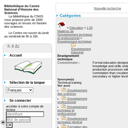
Bibliothèque du Centre
Nouvelle recherche
National d'Histoire des
Sciences
Catégories
La bibliothèque du CNHS
vous propose près de 1600
ouvrages et revues en histoire
des sciences.
>
Education
>
1.50
Matières de
Le Centre est ouvert du lundi
l'enseignement technique
au vendredi de 9h à 16h.
et professionnel
>
Enseignement technique
A-
A
A+
Enseignement
industriel
Accueil
Enseignement
technique
Commentaire :
Formal education designe
knowledge and skills unde
production processes wit
connotation than vocation
secondary or higher level
Synonyme(s)
Sélection de la langue
Technical training
Voir aussi
Enseignement
des sciences
Enseignement
Se connecter
professionnel
accéder à votre compte de
Enseignement
lecteur
technique et
professionnel
Enseignement
technique général
Formation des