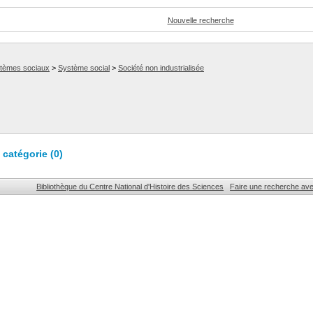
Nouvelle recherche
stèmes sociaux
>
Système social
>
Société non industrialisée
catégorie (
0
)
Bibliothèque du Centre National d'Histoire des Sciences
Faire une recherche av