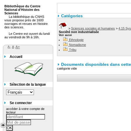
Bibliothèque du Centre
National d'Histoire des
Sciences
Catégories
La bibliothèque du CNHS
vous propose près de 1600
ouvrages et revues en histoire
des sciences.
>
Sciences sociales et humaines
>
4.15 Sy
Société non industrialisée
Le Centre est ouvert du lundi
Voir aussi
au vendredi de 9h à 16h.
Ethnologie
Nomadisme
A-
A
A+
Tribu
Accueil
Documents disponibles dans cette 
catégorie vide
Sélection de la langue
Se connecter
accéder à votre compte de
lecteur