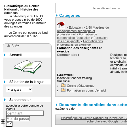
Bibliothèque du Centre
Nouvelle recherche
National d'Histoire des
Sciences
Catégories
La bibliothèque du CNHS
vous propose près de 1600
ouvrages et revues en histoire
des sciences.
>
Education
>
1.50 Matières de
l'enseignement technique et
Le Centre est ouvert du lundi
professionnel
>
Formation du
au vendredi de 9h à 16h.
personnel de l'éducation
>
Formation
des enseignants
>
Formation des
enseignants en exercice
A-
A
A+
Formation des enseignants en
exercice
Accueil
Commentaire :
Designed to
teachers to 
or to obtain 
certificate, 
initially tra
already in th
Synonyme(s)
Inservice teacher training
Voir aussi
Sélection de la langue
Cercle pédagogique
Formation en cours d'emploi
Se connecter
Documents disponibles dans cette 
accéder à votre compte de
catégorie vide
lecteur
Bibliothèque du Centre National d'Histoire des 
recherche avec Google
pmb