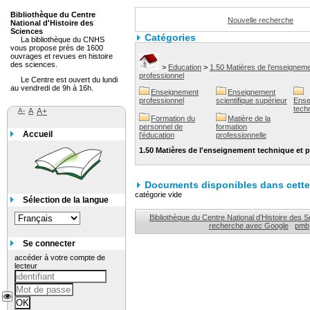
Bibliothèque du Centre
Nouvelle recherche
National d'Histoire des
Sciences
Catégories
La bibliothèque du CNHS
vous propose près de 1600
ouvrages et revues en histoire
des sciences.
>
Education
>
1.50 Matières de l'enseigneme
professionnel
Le Centre est ouvert du lundi
au vendredi de 9h à 16h.
Enseignement
Enseignement
professionnel
scientifique supérieur
Ense
tech
A-
A
A+
Formation du
Matière de la
personnel de
formation
Accueil
l'éducation
professionnelle
1.50 Matières de l'enseignement technique et 
Documents disponibles dans cette 
catégorie vide
Sélection de la langue
Bibliothèque du Centre National d'Histoire des 
recherche avec Google
pmb
Se connecter
accéder à votre compte de
lecteur