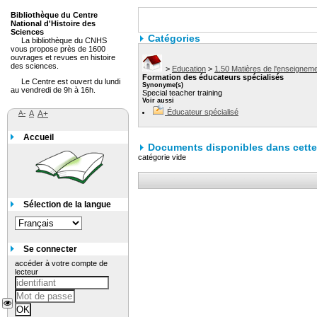
Bibliothèque du Centre
National d'Histoire des
Sciences
Catégories
La bibliothèque du CNHS
vous propose près de 1600
ouvrages et revues en histoire
des sciences.
>
Education
>
1.50 Matières de l'enseigneme
Formation des éducateurs spécialisés
Le Centre est ouvert du lundi
Synonyme(s)
au vendredi de 9h à 16h.
Special teacher training
Voir aussi
Éducateur spécialisé
A-
A
A+
Accueil
Documents disponibles dans cette 
catégorie vide
Sélection de la langue
Se connecter
accéder à votre compte de
lecteur