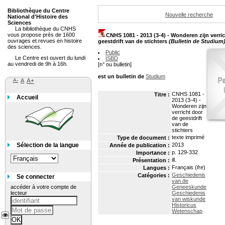
Bibliothèque du Centre
Nouvelle recherche
National d'Histoire des
Sciences
La bibliothèque du CNHS
vous propose près de 1600
CNHS 1081 - 2013 (3-4) - Wonderen zijn verri
ouvrages et revues en histoire
geestdrift van de stichters
(Bulletin de Studium
des sciences.
Public
Le Centre est ouvert du lundi
ISBD
au vendredi de 9h à 16h.
[n° ou bulletin]
est un bulletin de
Studium
A-
A
A+
CNHS 1081 -
Titre :
Accueil
2013 (3-4) -
Wonderen zijn
verricht door
de geestdrift
van de
stichters
texte imprimé
Type de document :
Sélection de la langue
2013
Année de publication :
p. 129-332
Importance :
ill.
Présentation :
Français (
fre
)
Langues :
Geschiedenis
Catégories :
Se connecter
van de
accéder à votre compte de
Geneeskunde
lecteur
Geschiedenis
van wiskunde
Historicus
Wetenschap