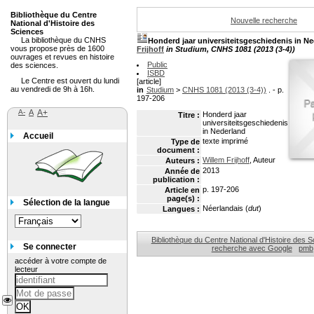
Bibliothèque du Centre
Nouvelle recherche
National d'Histoire des
Sciences
La bibliothèque du CNHS
Honderd jaar universiteitsgeschiedenis in N
vous propose près de 1600
Frijhoff
in Studium, CNHS 1081 (2013 (3-4))
ouvrages et revues en histoire
Public
des sciences.
ISBD
Le Centre est ouvert du lundi
[article]
au vendredi de 9h à 16h.
in
Studium
>
CNHS 1081 (2013 (3-4))
. - p.
197-206
A-
A
A+
Honderd jaar
Titre :
universiteitsgeschiedenis
in Nederland
Accueil
texte imprimé
Type de
document :
Willem Frijhoff
, Auteur
Auteurs :
2013
Année de
publication :
p. 197-206
Article en
page(s) :
Sélection de la langue
Néerlandais (
dut
)
Langues :
Bibliothèque du Centre National d'Histoire des 
Se connecter
recherche avec Google
pmb
accéder à votre compte de
lecteur