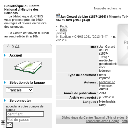
Bibliothèque du Centre
Nouvelle recherche
National d'Histoire des
Sciences
La bibliothèque du CNHS
Jan Gerard de Lint (1867-1936)
/
Mieneke Te 
vous propose près de 1600
CNHS 1081 (2013 (3-4))
ouvrages et revues en histoire
Public
des sciences.
ISBD
Le Centre est ouvert du lundi
[article]
au vendredi de 9h à 16h.
in
Studium
>
CNHS 1081 (2013 (3-4))
. - p.
232-236
A-
A
A+
Jan Gerard
Titre :
de Lint
(1867-
Accueil
1936) :
medische
geschiedenis
voor
iedereen
texte
Type de document :
imprimé
Mieneke Te
Sélection de la langue
Auteurs :
Hennepe
,
Auteur
2013
Année de publication :
p. 232-236
Article en page(s) :
Se connecter
Néerlandais
Langues :
(
dut
)
accéder à votre compte de
lecteur
Bibliothèque du Centre National d'Histoire des 
recherche avec Google
pmb