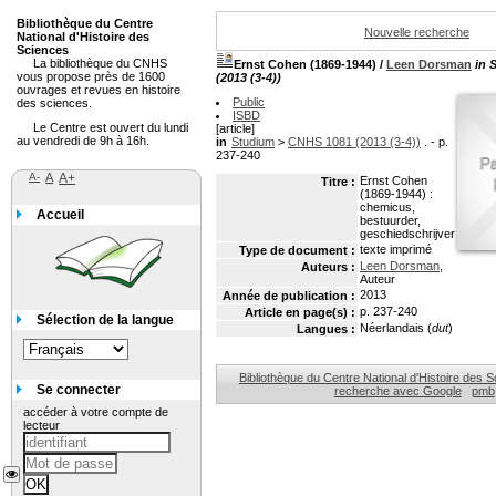
Bibliothèque du Centre
Nouvelle recherche
National d'Histoire des
Sciences
La bibliothèque du CNHS
Ernst Cohen (1869-1944)
/
Leen Dorsman
in 
vous propose près de 1600
(2013 (3-4))
ouvrages et revues en histoire
Public
des sciences.
ISBD
Le Centre est ouvert du lundi
[article]
au vendredi de 9h à 16h.
in
Studium
>
CNHS 1081 (2013 (3-4))
. - p.
237-240
A-
A
A+
Ernst Cohen
Titre :
(1869-1944) :
chemicus,
Accueil
bestuurder,
geschiedschrijver
texte imprimé
Type de document :
Leen Dorsman
,
Auteurs :
Auteur
2013
Année de publication :
p. 237-240
Article en page(s) :
Sélection de la langue
Néerlandais (
dut
)
Langues :
Bibliothèque du Centre National d'Histoire des 
Se connecter
recherche avec Google
pmb
accéder à votre compte de
lecteur